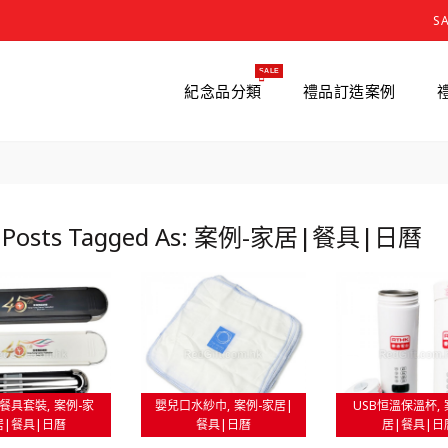
S
SALE
紀念品分類
禮品訂造案例
g Posts Tagged As: 案例-家居|餐具|日曆
餐具套裝
案例-家
嬰兒口水紗巾
案例-家居|
USB恒溫保溫杯
居|餐具|日曆
餐具|日曆
居|餐具|日