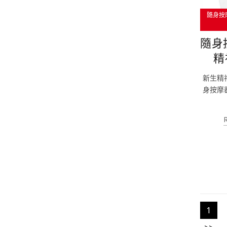
隨身按
隨身
精
新生精
身按摩
1