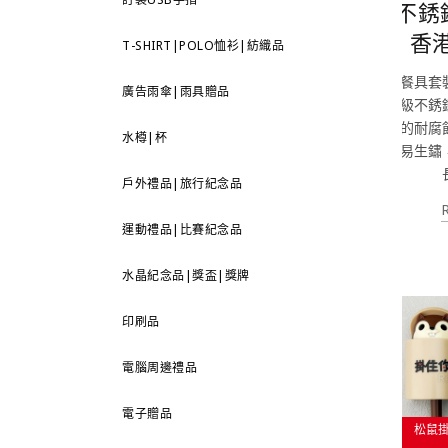
不銹
香
T-SHIRT|POLO恤衫|紡織品
餐具套
廣告雨傘|雨具贈品
級不銹
的耐腐
水樽|杯
易生鏽
戶外禮品|旅行紀念品
運動禮品|比賽紀念品
水晶紀念品|獎盃|獎牌
印刷品
電腦周邊禮品
電子贈品
松鼠