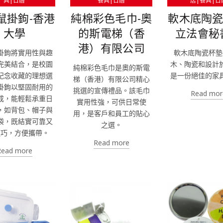
具|日曆
餐具|日曆
居|餐具|日
鼠掛鉤-香港
純棉彩色毛巾-奧
軟木底陶瓷
大學
的斯電梯（香
立法會秘
港）有限公司
掛鉤將實用性與趣
軟木底陶瓷杯墊
完美結合，是校園
木、陶瓷和設計
純棉彩色毛巾是奧的斯電
紀念收藏的理想選
是一份絕佳的家
梯（香港）有限公司精心
掛鉤以堅固耐用的
挑選的宣傳禮品。該毛巾
Read mor
成，能輕鬆承重日
實用性強，可供日常使
，如背包、帽子與
用，是客戶和員工的貼心
袋，既結實可靠又
之選。
輕巧，方便攜帶。
Read more
Read more