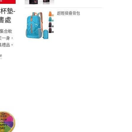
曆
杯墊-
超輕摺疊背包
書處
集合軟
於一身，
具禮品。
e