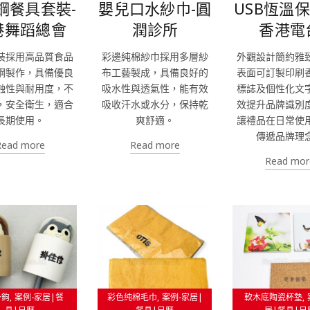
鋼餐具套裝-
嬰兒口水紗巾-圓
USB恆溫保
港舞蹈總會
潤診所
香港電
裝採用高品質食品
彩邊純棉紗巾採用多層紗
外觀設計簡約雅
鋼製作，具備優良
布工藝製成，具備良好的
表面可訂製印刷
蝕性與耐用度，不
吸水性與透氣性，能有效
標誌及個性化文
，安全衛生，適合
吸收汗水或水分，保持乾
效提升品牌識別
長期使用。
爽舒適。
讓禮品在日常使
傳遞品牌理
Read more
Read more
Read mor
掛鉤
案例-家居|餐
彩色纯棉毛巾
案例-家居|
軟木底陶瓷杯墊