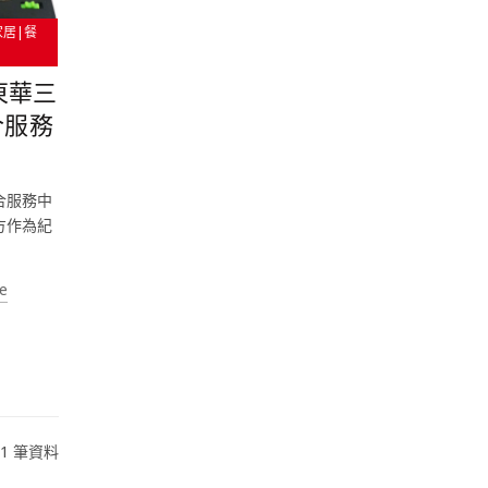
家居|餐
東華三
合服務
合服務中
方作為紀
e
51 筆資料