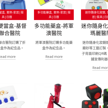
當盒
案例-家居|餐
多功能藥盒
案例-家居|餐
迷你隨身化妝鏡
具|日曆
具|日曆
居|餐具|日
便當盒-基督
多功能藥盒-將軍
迷你隨身化
聯合醫院
澳醫院
瑪麗醫
聯合醫院訂購了折
將軍澳醫院訂購多功能藥
迷你隨身化妝鏡
當盒作為紀念品。
盒作為紀念品。
磨砂等工藝訂製
子背面印刷QR碼
Read more
Read more
鋪宣傳利器
Read mor