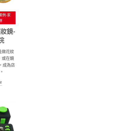
案例-家
曆
妝鏡-
院
能做花紋
，或在鏡
，成為店
。
e