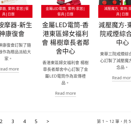
摩器
案例-家居|餐
金屬LED電筒
案例-家居|
減壓魔方
案例-
具|日曆
餐具|日曆
具|日曆
按摩器-新生
金屬LED電筒-香
減壓魔方-
神康復會
港東區婦女福利
院戒煙綜
會 楊樹章長者鄰
中心
神康復會訂製了隨
舍中心
器作為贈品派給大
東華三院戒煙綜
家。
心訂製了減壓魔
香港東區婦女福利會 楊樹
念品。
Read more
章長者鄰舍中心訂製了金
屬LED電筒作為宣傳禮
Read mor
品。
Read more
2
3
4
5
>
第 1 ~ 12 筆，共 