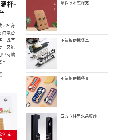
溫杯-
環保軟木無線充
台
致，杯身
香港電台
字，既有
不鏽鋼便攜餐具
度，又能
用中持續
念。
e
不鏽鋼便攜餐具
四方立柱黑水晶獎座
案例-家