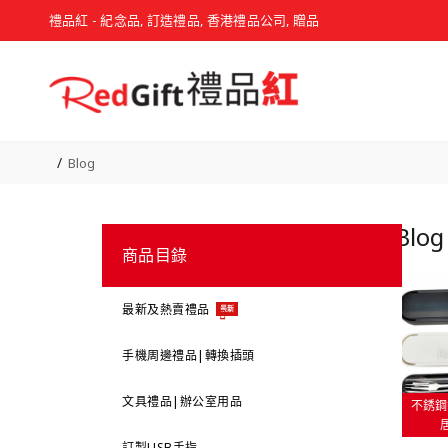
禮品紅 - 紀念品, 訂造禮品, 香港禮品公司, 贈品
Blog
Blo
商品目錄
最新及熱賣禮品
最新
手機周邊禮品|轉換插頭
文具禮品|辦公室用品
不銹鋼
訂製USB手指