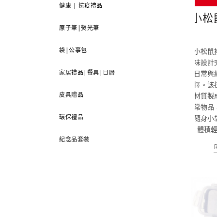
健康 | 抗疫禮品
小松
原子筆|熒光筆
袋|公事包
小松鼠
味設計
家居禮品|餐具|日曆
日常與
擇。該
皮具贈品
材質製
常物品
環保禮品
隨身小
體積
紀念品套裝