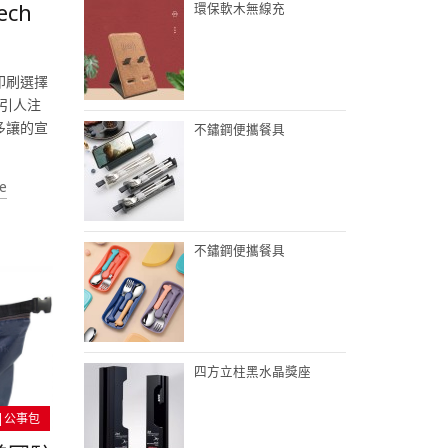
ech
環保軟木無線充
印刷選擇
引人注
多讓的宣
不鏽鋼便攜餐具
e
不鏽鋼便攜餐具
四方立柱黑水晶獎座
|公事包