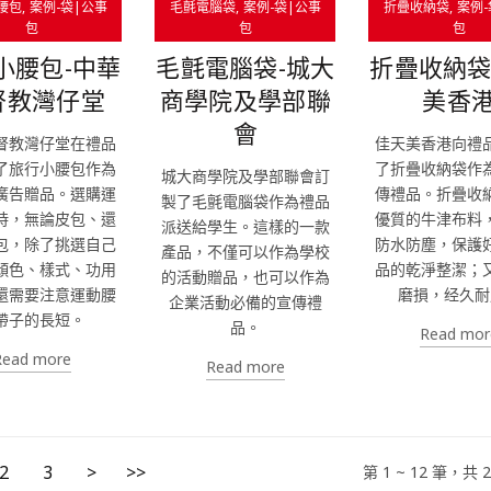
腰包
案例-袋|公事
毛氈電腦袋
案例-袋|公事
折疊收納袋
案例-
包
包
包
小腰包-中華
毛氈電腦袋-城大
折疊收納袋
督教灣仔堂
商學院及學部聯
美香
會
督教灣仔堂在禮品
佳天美香港向禮
了旅行小腰包作為
了折疊收納袋作
城大商學院及學部聯會訂
廣告贈品。選購運
傳禮品。折疊收
製了毛氈電腦袋作為禮品
時，無論皮包、還
優質的牛津布料
派送給學生。這樣的一款
包，除了挑選自己
防水防塵，保護
產品，不僅可以作為學校
顏色、樣式、功用
品的乾淨整潔；
的活動贈品，也可以作為
還需要注意運動腰
磨損，经久耐
企業活動必備的宣傳禮
帶子的長短。
品。
Read mor
Read more
Read more
2
3
>
>>
第 1 ~ 12 筆，共 