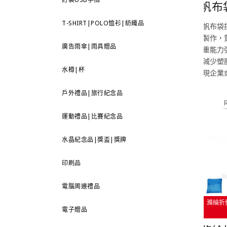
帆布
T-SHIRT|POLO恤衫|紡織品
帆布袋
製作，
廣告雨傘|雨具贈品
重能力
減少塑
水樽|杯
現企業
戶外禮品|旅行紀念品
運動禮品|比賽紀念品
水晶紀念品|獎盃|獎牌
印刷品
電腦周邊禮品
滌綸折
電子贈品