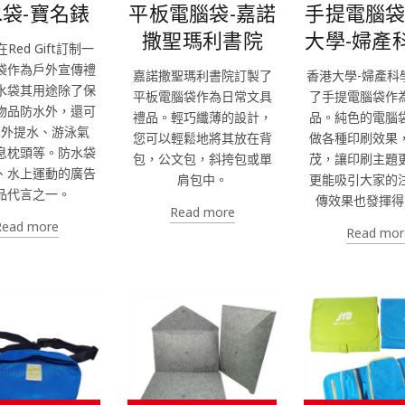
袋-寶名錶
平板電腦袋-嘉諾
手提電腦袋
撒聖瑪利書院
大學-婦產
Red Gift訂制一
袋作為戶外宣傳禮
嘉諾撒聖瑪利書院訂製了
香港大學-婦產科
水袋其用途除了保
平板電腦袋作為日常文具
了手提電腦袋作
物品防水外，還可
禮品。輕巧纖薄的設計，
品。純色的電腦
戶外提水、游泳氣
您可以輕鬆地將其放在背
做各種印刷效果
息枕頭等。防水袋
包，公文包，斜挎包或單
茂，讓印刷主題
、水上運動的廣告
肩包中。
更能吸引大家的
品代言之一。
傳效果也發揮得
Read more
Read more
Read mor