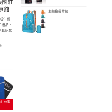
美國駐
事館
超輕摺疊背包
成午餐
工禮品，
更具紀念
e
袋|公事