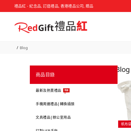
禮品紅 - 紀念品, 訂造禮品, 香港禮品公司, 贈品
Blog
Blo
商品目錄
最新及熱賣禮品
最新
手機周邊禮品|轉換插頭
文具禮品|辦公室用品
帆布
訂製USB手指