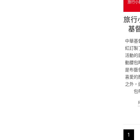
旅行小
旅行
基
中華基
紅訂製
活動的
動腰包
是布藝
喜愛的
之外，
包
1