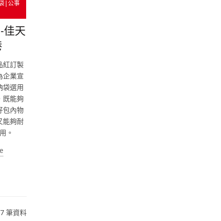
袋|公事
-佳天
港
品紅訂製
為企業宣
納袋選用
，既能夠
好包內物
又能夠耐
用。
e
27 筆資料