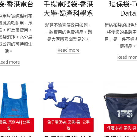
袋-香港電台
手提電腦袋-香港
環保袋-T
大學-婦產科學系
Data
採用厚實純棉帆布
質感柔軟耐用，承
就算不論宣傳效果如何，
無紡布袋的出色
強，可反覆使用，
一款實用的免費禮品，還
將使您的品牌更
膠袋消耗，充分展
是大家所喜聞樂見的。
目，是一件不遑
或公司的可持續生
傳禮品。
Read more
活。
Read mor
Read more
疊袋
案例-袋|公事
兔子環保袋
案例-袋|公事
包
包
保溫冰袋
案例-袋