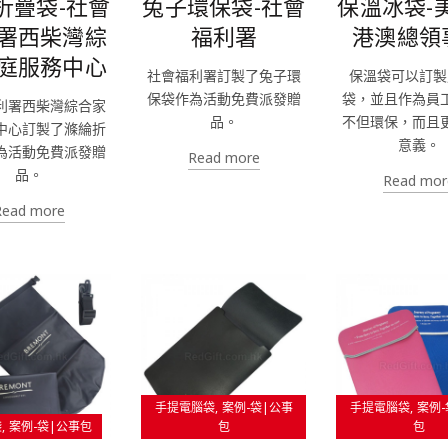
折疊袋-社會
兔子環保袋-社會
保溫冰袋-
署西柴灣綜
福利署
港澳總領
庭服務中心
社會福利署訂製了兔子環
保溫袋可以訂製
保袋作為活動免費派發贈
袋，並且作為員
利署西柴灣綜合家
品。
不但環保，而且
中心訂製了滌綸折
意義。
為活動免費派發贈
Read more
品。
Read mor
Read more
手提電腦袋
案例-袋|公事
手提電腦袋
案例-
袋
案例-袋|公事包
包
包