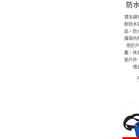
防水
寶名錶在
款防水
品。防
護袋內
用於
囊、休
是戶外
禮