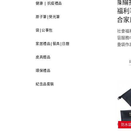
滌綸
健康 | 抗疫禮品
福利
原子筆|熒光筆
合家
袋|公事包
社會福
庭服務
家居禮品|餐具|日曆
疊袋作
皮具贈品
環保禮品
紀念品套裝
防水