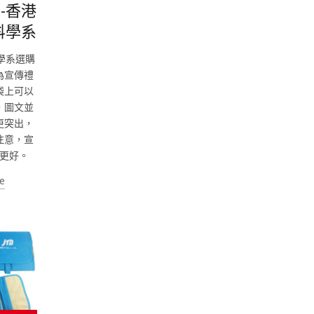
-香港
科學系
學系選購
為宣傳禮
袋上可以
，圖文並
更突出，
注意，宣
更好。
e