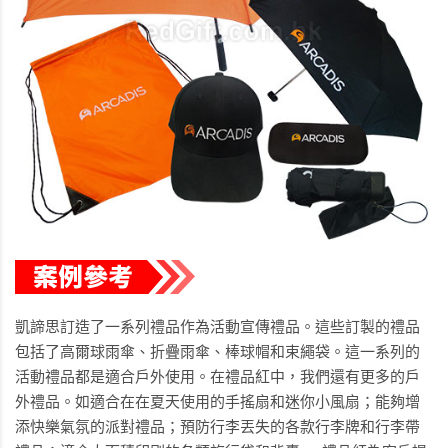
凱諦思訂造了一系列禮品作為活動宣傳禮品。這些訂製的禮品
包括了高爾球雨傘、折疊雨傘、棒球帽和束繩袋。這一系列的
活動禮品都是適合戶外使用。在禮品紅中，我們還有更多的戶
外禮品。如適合在在夏天使用的手搖扇和迷你小風扇；能夠增
添快樂氣氛的派對禮品；預防行李丟失的各款行李牌和行李帶