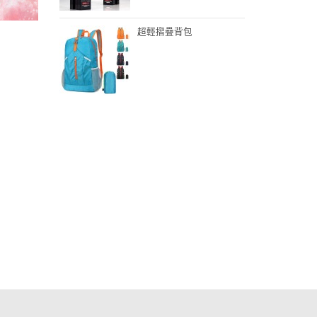
超輕摺疊背包