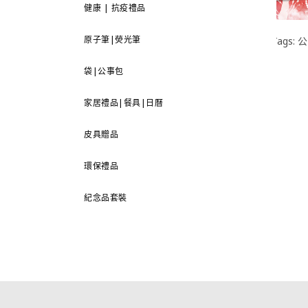
健康 | 抗疫禮品
原子筆|熒光筆
Tags:
公
袋|公事包
家居禮品|餐具|日曆
皮具贈品
環保禮品
紀念品套裝