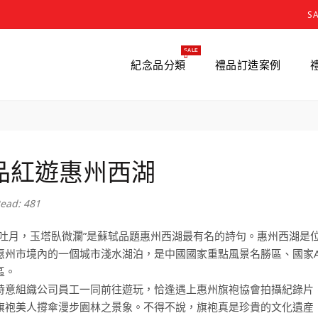
S
SALE
紀念品分類
禮品訂造案例
品紅遊惠州西湖
ead: 481
山吐月，玉塔臥微瀾”是蘇轼品題惠州西湖最有名的詩句。惠州西湖是
惠州市境內的一個城市淺水湖泊，是中國國家重點風景名勝區、國家A
區。
特意組織公司員工一同前往遊玩，恰逢遇上惠州旗袍協會拍攝紀錄片
旗袍美人撐傘漫步園林之景象。不得不說，旗袍真是珍貴的文化遺産