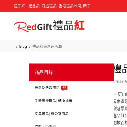
禮品紅 - 紀念品, 訂造禮品, 香港禮品公司, 贈品
Blog
禮品紅遊惠州西湖
禮
商品目錄
Times R
最新及熱賣禮品
最新
“一更
手機周邊禮品|轉換插頭
廣東省
旅遊景
文具禮品|辦公室用品
禮品紅
見數百
訂製USB手指