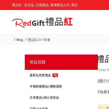
禮品紅 - 紀念品, 訂造禮品, 香港禮品公司, 贈品
Blog
禮品紅2017年會
禮
商品目錄
Times R
最新及熱賣禮品
最新
勤勤力
手機周邊禮品|轉換插頭
作為香
文具禮品|辦公室用品
訂製USB手指