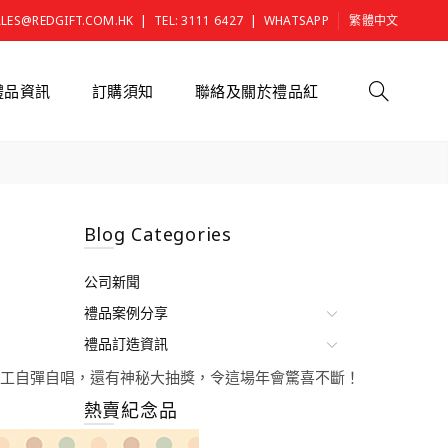
|
|
ALES@REDGIFT.COM.HK
TEL: 3111 6427
WHATSAPP
繁體中文
禮品資訊
訂購須知
聯絡及關於禮品紅
Blog Categories
公司新聞
禮品案例分享
禮品訂造資訊
員工自彈自唱，還有神秘大抽獎，令這場年會驚喜不斷！
熱賣紀念品