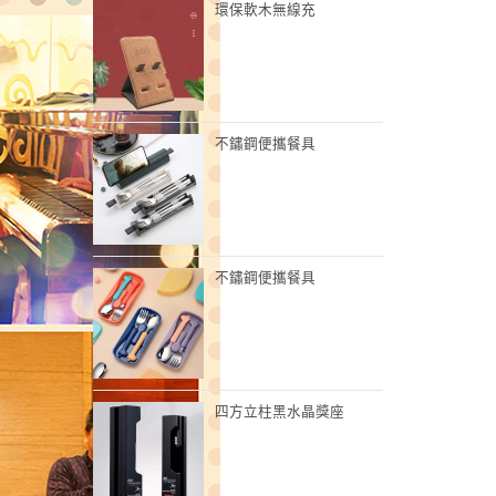
環保軟木無線充
不鏽鋼便攜餐具
不鏽鋼便攜餐具
四方立柱黑水晶獎座