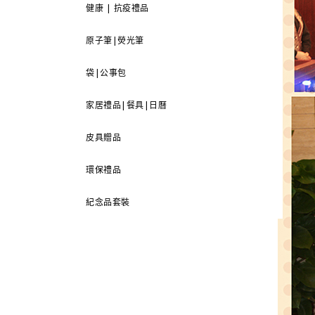
健康 | 抗疫禮品
原子筆|熒光筆
袋|公事包
家居禮品|餐具|日曆
皮具贈品
環保禮品
紀念品套裝