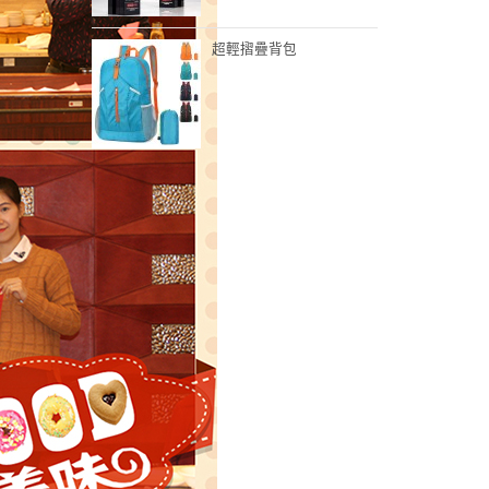
超輕摺疊背包