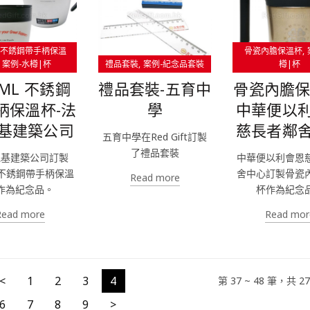
ML不銹鋼帶手柄保溫
骨瓷內膽保溫杯
案例-水樽|杯
禮品套裝
案例-紀念品套裝
樽|杯
0ML 不銹鋼
禮品套裝-五育中
骨瓷內膽保
柄保溫杯-法
學
中華便以
基建築公司
慈長者鄰
五育中學在Red Gift訂製
了禮品套裝
地基建築公司訂製
中華便以利會恩
L不銹鋼帶手柄保溫
舍中心訂製骨瓷
Read more
作為紀念品。
杯作為紀念
Read more
Read mor
<
1
2
3
4
第 37 ~ 48 筆，共 
6
7
8
9
>