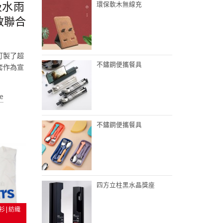
吸水雨
環保軟木無線充
教聯合
訂製了超
不鏽鋼便攜餐具
套作為宣
e
不鏽鋼便攜餐具
四方立柱黑水晶獎座
衫|紡織