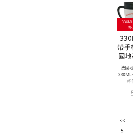
330
杯
33
帶手
國地
法國
330M
杯
<<
5