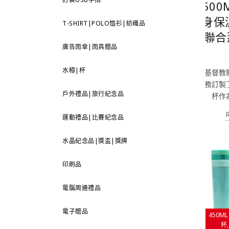
50
身保
T-SHIRT|POLO恤衫|紡織品
聯合
廣告雨傘|雨具贈品
水樽|杯
基督教
務訂製
戶外禮品|旅行紀念品
杯作
運動禮品|比賽紀念品
水晶紀念品|獎盃|獎牌
印刷品
電腦周邊禮品
電子贈品
450M
杯