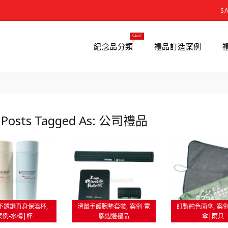
S
SALE
紀念品分類
禮品訂造案例
 Posts Tagged As: 公司禮品
ml不銹鋼直身保溫杯
滑鼠手護腕墊套裝
案例-電
訂製純色雨傘
案例
案例-水樽|杯
腦週邊禮品
傘|雨具