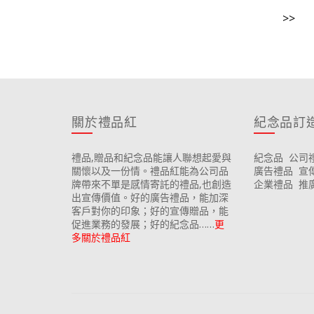
>>
關於禮品紅
紀念品訂
禮品,贈品和紀念品能讓人聯想起愛與
紀念品
公司
關懷以及一份情。禮品紅能為公司品
廣告禮品
宣
牌帶來不單是感情寄託的禮品,也創造
企業禮品
推
出宣傳價值。好的廣告禮品，能加深
客戶對你的印象；好的宣傳贈品，能
促進業務的發展；好的紀念品……
更
多關於禮品紅