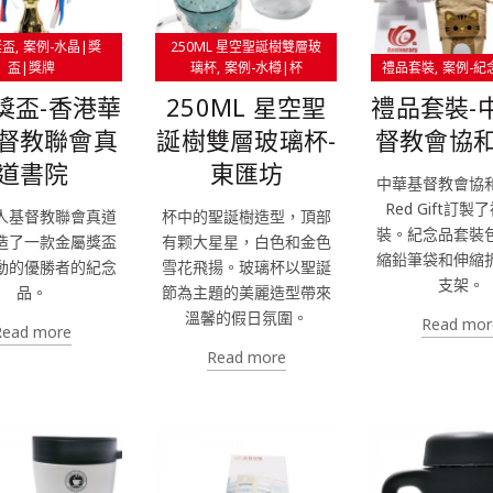
獎盃
案例-水晶|獎
250ML 星空聖誕樹雙層玻
盃|獎牌
璃杯
案例-水樽|杯
禮品套裝
案例-紀
獎盃-香港華
250ML 星空聖
禮品套裝-
督教聯會真
誕樹雙層玻璃杯-
督教會協
道書院
東匯坊
中華基督教會協
Red Gift訂
人基督教聯會真道
杯中的聖誕樹造型，頂部
裝。紀念品套裝
造了一款金屬獎盃
有颗大星星，白色和金色
縮鉛筆袋和伸縮
動的優勝者的紀念
雪花飛揚。玻璃杯以聖誕
支架。
品。
節為主題的美麗造型帶來
溫馨的假日氛圍。
Read mor
Read more
Read more