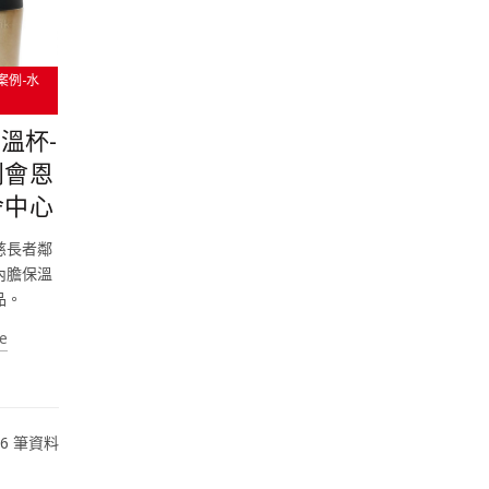
案例-水
溫杯-
利會恩
舍中心
慈長者鄰
內膽保溫
品。
e
276 筆資料