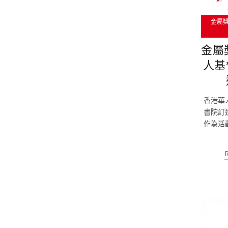
金屬
金屬
人基
香港華
書院訂
作為活