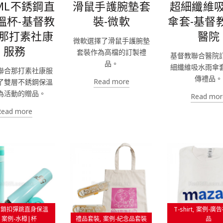
0ML不銹鋼直
滑鼠手護腕墊套
超細纖維
溫杯-基督教
裝-微軟
傘套-基督
那打素社康
醫院
微軟選擇了滑鼠手護腕墊
服務
套裝作為高檔的訂製禮
基督教聯合醫院
品。
細纖維吸水雨傘
聯合那打素社康服
傳禮品。
Read more
了雙層不銹鋼保溫
為活動的贈品。
Read mor
Read more
L 鎖扣彈跳直身保溫
T-shirt
案例-廣告
案例-水樽|杯
禮品套裝
案例-紀念品套裝
品