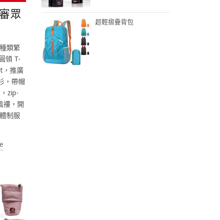
-中審眾
超輕摺疊背包
種類繁
領 T-
irt，推廣
隊衫，帶帽
zip-
風褸，開
體制服
e