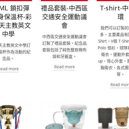
0ML 鎖扣彈
禮品套裝-中西區
T-shirt
身保溫杯-彩
交通安全運動議
環
天主教英文
會
我們可以訂製的
中學
多，主要產品有圓
中西區交通安全運動議會
Shirt，V領 T-Sh
訂製了禮品套裝。紀念品
天主教英文中學訂
Polo 恤衫，球
套裝包括了純色豎款棉布
溫杯作為活動的紀
衛衣，運動外套，
袋和牙籤盒。
念品。
up，背心外套，
Read more
胸衛衣，各式團
Read more
等。
Read mor