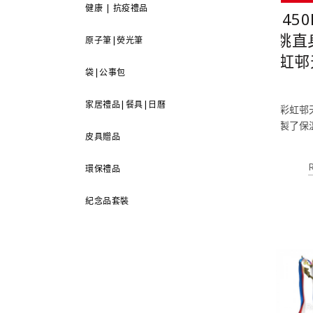
健康 | 抗疫禮品
45
跳直
原子筆|熒光筆
虹邨
袋|公事包
家居禮品|餐具|日曆
彩虹邨
製了保
皮具贈品
環保禮品
紀念品套裝