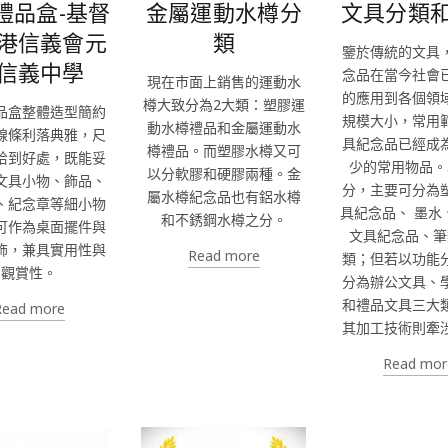
禮品盒-基督
金屬運動水樽分
文具分類
港信義會元
類
鑒於傳統的文具
信義中學
念品在當今社會
現在市面上銷售的運動水
的應用到各個領
樽大致分為2大類：塑膠運
品盒整體造型簡約
規模大小，常用
動水樽禮品和金屬運動水
線條利落典雅，尺
具紀念品已經成
樽禮品。而塑膠水樽又可
恰到好處，既能妥
少的常用物品。
以分軟膠和硬膠兩種。金
文具小物、飾品、
分，主要可分為
屬水樽紀念品也有鋁水樽
、紀念章等細小物
具紀念品、 墨水
和不銹鋼水樽之分。
可作為桌面擺件與
文具紀念品、筆
飾，兼具實用性與
Read more
類；但若以功能
觀賞性。
分為辦公文具、
和禮品文具三大
Read more
其加工技術則牽
Read mor