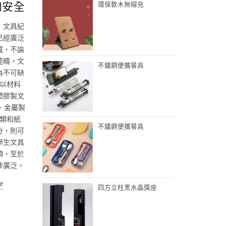
和安全
環保軟木無線充
，文具紀
已經廣泛
域，不論
範疇，文
不鏽鋼便攜餐具
為不可缺
以材料
塑膠製文
、金屬製
類和紙
不鏽鋼便攜餐具
分，則可
學生文具
類，至於
涉廣泛。
e
四方立柱黑水晶獎座