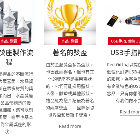
水晶
獎盃
水晶
獎盃
USB手指
金屬U
獎座製作流
著名的獎盃
USB手指
程
由於金屬獎盃多為盃狀，
Red Gift 可以提
也因此而得名，但也有其
個性化訂造USB
晶禮品的不斷流行
他的獎座不是採用盃狀
的服務，為客戶
大眾喜愛，水晶獎
的，它們可能採用盤狀、
有企業特色的US
漸在眾多材質的獎
人像、雕塑或其他形狀。
念品，只有你想
穎而出。水晶獎座
禮品紅為您介紹最為著名
有我們做不
水晶晶瑩剔透的優
的兩座獎盃——國際足協
感細膩，還可以刻
Read mor
世界盃和奧斯卡獎盃。
圖案，造型也基本
達到金屬獎座的形
Read more
狀。