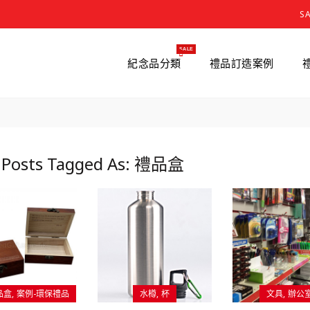
S
SALE
紀念品分類
禮品訂造案例
 Posts Tagged As: 禮品盒
品盒
案例-環保禮品
水樽
杯
文具
辦公