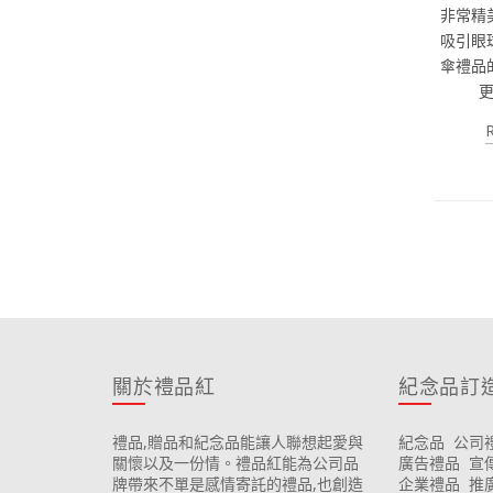
非常精
吸引眼
傘禮品
關於禮品紅
紀念品訂
禮品,贈品和紀念品能讓人聯想起愛與
紀念品
公司
關懷以及一份情。禮品紅能為公司品
廣告禮品
宣
牌帶來不單是感情寄託的禮品,也創造
企業禮品
推