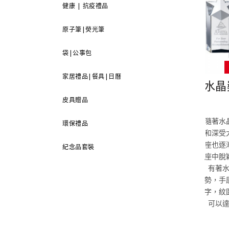
健康 | 抗疫禮品
原子筆|熒光筆
袋|公事包
家居禮品|餐具|日曆
水晶
皮具贈品
隨著水
環保禮品
和深受
座也逐
紀念品套裝
座中脫
有著
勢，手
字，紋
可以