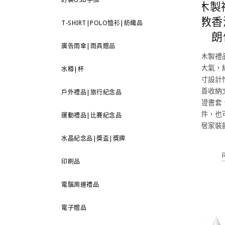
木製
教香
T-SHIRT|POLO恤衫|紡織品
朗
廣告雨傘|雨具贈品
木製禮
大氣，
水樽|杯
寸設計
善收納
戶外禮品|旅行紀念品
證書套
件，也
運動禮品|比賽紀念品
居家裝
水晶紀念品|獎盃|獎牌
印刷品
電腦周邊禮品
電子贈品