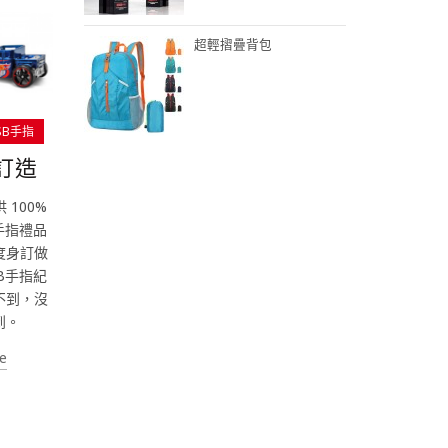
超輕摺疊背包
SB手指
訂造
供 100%
手指禮品
度身訂做
B手指紀
不到，沒
到。
e