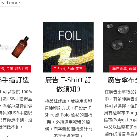
Read more
手指
金屬USB手指
T-Shirt
Polo恤衫
廣告雨傘
雨傘
SB手指訂造
廣告 T-Shirt 訂
廣告傘布
做須知3
ift 可以提供 100%
在廣告雨傘禮品
訂造USB手指禮品
中，有多種廣告
禮品紅建議，若採用燙印
，為客戶度身訂做
料可以選擇，但
這種印刷方式，在設計 T-
特色的USB手指紀
用有碰擊布(Pong
Shirt 或 Polo 恤衫的圖樣
只有你想不到，沒
倫布(Polyester
時，必須選用較粗的線
我們做不到。
中又以碰擊布(Pon
條，而字體和圖樣設計也
製作的廣告傘最
不宜太過潦草。