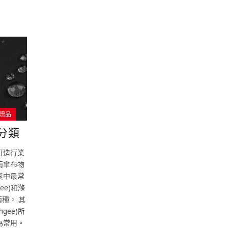
贈品
分類
訂造行業
雨傘布物
其中最常
ee)和滌
)兩種。 其
gee)所
為常用。